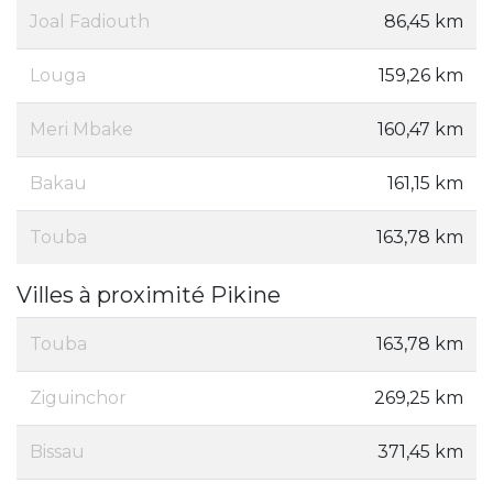
Joal Fadiouth
86,45 km
Louga
159,26 km
Meri Mbake
160,47 km
Bakau
161,15 km
Touba
163,78 km
Villes à proximité Pikine
Touba
163,78 km
Ziguinchor
269,25 km
Bissau
371,45 km