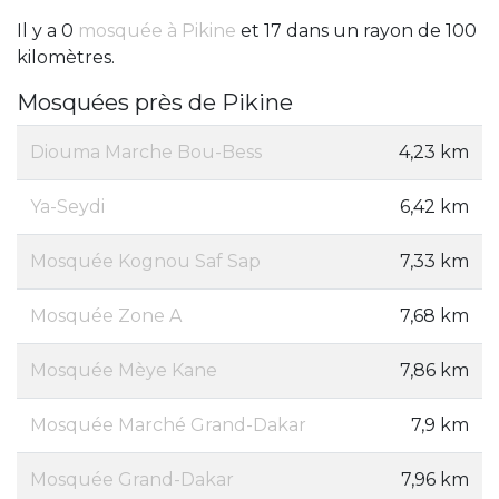
Il y a 0
mosquée à Pikine
et 17 dans un rayon de 100
kilomètres.
Mosquées près de Pikine
Diouma Marche Bou-Bess
4,23 km
Ya-Seydi
6,42 km
Mosquée Kognou Saf Sap
7,33 km
Mosquée Zone A
7,68 km
Mosquée Mèye Kane
7,86 km
Mosquée Marché Grand-Dakar
7,9 km
Mosquée Grand-Dakar
7,96 km