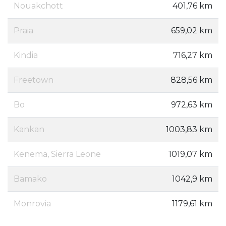
Nouakchott
401,76 km
Praia
659,02 km
Kindia
716,27 km
Freetown
828,56 km
Bo
972,63 km
Kankan
1003,83 km
Kenema, Sierra Leone
1019,07 km
Bamako
1042,9 km
Monrovia
1179,61 km