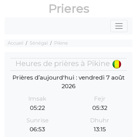
Prieres
Accueil
Sénégal
Pikine
Heures de prières à Pikine
Prières d’aujourd'hui : vendredi 7 août
2026
Imsak
Fejr
05:22
05:32
Sunrise
Dhuhr
06:53
13:15