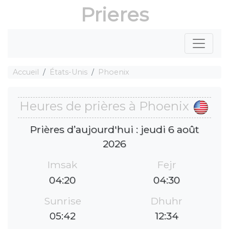
Prieres
Accueil
États-Unis
Phoenix
Heures de prières à Phoenix
Prières d’aujourd'hui : jeudi 6 août
2026
Imsak
Fejr
04:20
04:30
Sunrise
Dhuhr
05:42
12:34