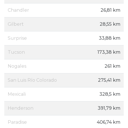
Chandler
26,81 km
Gilbert
28,55 km
Surprise
33,88 km
Tucson
173,38 km
Nogales
261 km
San Luis Río Colorado
275,41 km
Mexicali
328,5 km
Henderson
391,79 km
Paradise
406,74 km