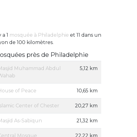
y a 1
mosquée à Philadelphie
et 11 dans un
yon de 100 kilomètres.
osquées près de Philadelphie
Masjid Muhammad Abdul
5,12 km
Wahab
House of Peace
10,65 km
Islamic Center of Chester
20,27 km
Masjid As-Sabiqun
21,32 km
Central Mosque
22,22 km