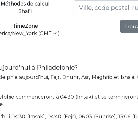
Méthodes de calcul
Shafii
TimeZone
Trouv
rica/New_York (GMT -4)
ujourd'hui à Philadelphie?
elphie aujourd'hui, Fajr, Dhuhr, Asr, Maghrib et Isha'a.
elphie commenceront à 04:30 (Imsak) et se termineront à 
e.
hui 04:30 (Imsak), 04:40 (Fejr), 06:03 (Sunrise), 13:06 (D