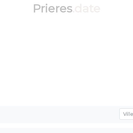
Prieres
.date