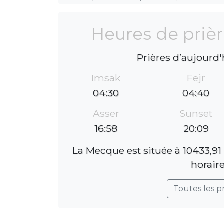
Heures de prièr
Prières d’aujourd'
Imsak
Fejr
04:30
04:40
Asser
Sunset
16:58
20:09
La Mecque est située à 10433,91
horaire
Toutes les p