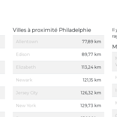
Villes à proximité Philadelphie
Il 
ra
Allentown
77,89 km
M
Edison
89,77 km
Elizabeth
113,24 km
Newark
121,15 km
Jersey City
126,32 km
New York
129,73 km