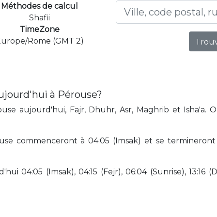
Méthodes de calcul
Shafii
TimeZone
Europe/Rome (GMT 2)
Trouv
ujourd'hui à Pérouse?
se aujourd'hui, Fajr, Dhuhr, Asr, Maghrib et Isha'a. 
se commenceront à 04:05 (Imsak) et se termineront à 
hui 04:05 (Imsak), 04:15 (Fejr), 06:04 (Sunrise), 13:16 (D