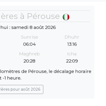
ières à Pérouse
'hui : samedi 8 août 2026
Sunrise
Dhuhr
06:04
13:16
Maghreb
Icha
20:28
22:09
ilomètres de Pérouse, le décalage horaire
t -1 heure.
rières pour août 2026