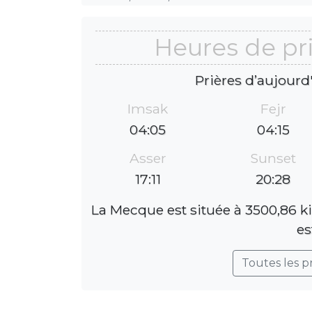
Heures de pr
Prières d’aujourd
Imsak
Fejr
04:05
04:15
Asser
Sunset
17:11
20:28
La Mecque est située à 3500,86 k
es
Toutes les p