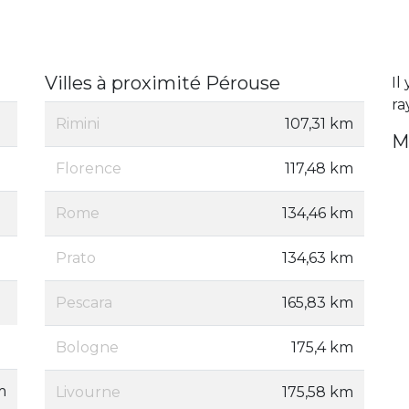
Villes à proximité Pérouse
Il
ra
Rimini
107,31 km
M
Florence
117,48 km
Rome
134,46 km
Prato
134,63 km
Pescara
165,83 km
Bologne
175,4 km
m
Livourne
175,58 km