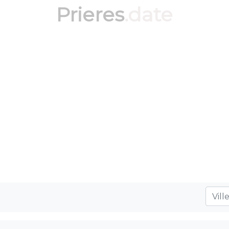
Prieres
.date