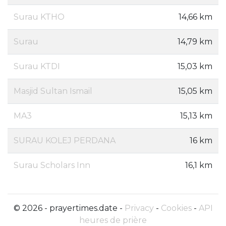
Surau KTHO
14,66 km
Surau
14,79 km
Surau KTDI
15,03 km
Masjid Sultan Ismail
15,05 km
MA3
15,13 km
SURAU KOLEJ PERDANA
16 km
Surau Scholars Inn
16,1 km
© 2026 - prayertimes.date -
Privacy
-
Cookies
-
API
heures de prière