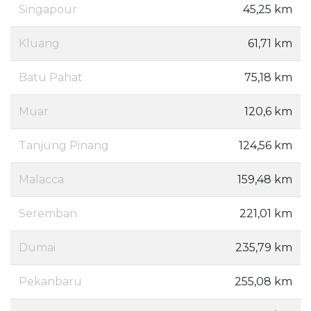
Singapour
45,25 km
Kluang
61,71 km
Batu Pahat
75,18 km
Muar
120,6 km
Tanjung Pinang
124,56 km
Malacca
159,48 km
Seremban
221,01 km
Dumai
235,79 km
Pekanbaru
255,08 km