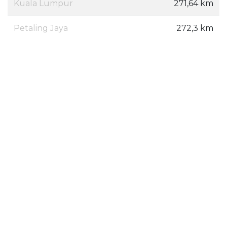
Kuala Lumpur
271,64 km
Petaling Jaya
272,3 km