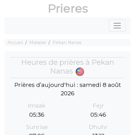
Prieres
Accueil
Malaisie
Pekan Nanas
Heures de prières à Pekan
Nanas
Prières d’aujourd'hui : samedi 8 août
2026
Imsak
Fejr
05:36
05:46
Sunrise
Dhuhr