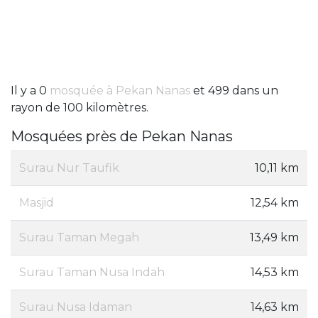
Il y a 0
mosquée à Pekan Nanas
et 499 dans un
rayon de 100 kilomètres.
Mosquées près de Pekan Nanas
Surau Nur Taufik
10,11 km
Masjid
12,54 km
Surau Taman Megah
13,49 km
Surau Taman Nusa Indah
14,53 km
Surau Nusa Idaman
14,63 km