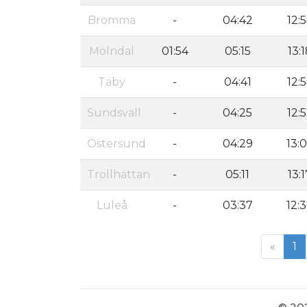
Bromma
-
04:42
12:
Mölndal
01:54
05:15
13:
Täby
-
04:41
12:
Sundsvall
-
04:25
12:
Östersund
-
04:29
13:
Trollhättan
-
05:11
13:1
Luleå
-
03:37
12:
«
1