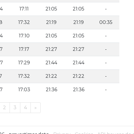
54
17:11
21:05
21:05
-
18
17:32
21:19
21:19
00:35
54
17:10
21:05
21:05
-
57
17:17
21:27
21:27
-
07
17:29
21:44
21:44
-
7
17:32
21:22
21:22
-
37
17:03
21:36
21:36
-
2
3
4
»