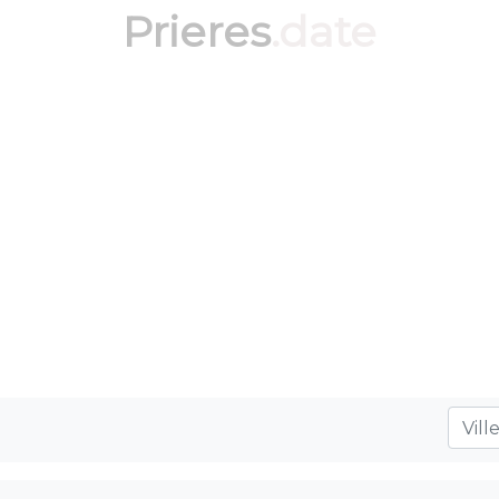
Prieres
.date