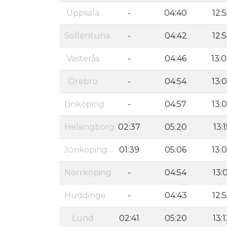
Uppsala
-
04:40
12:
Sollentuna
-
04:42
12:
Västerås
-
04:46
13:
Örebro
-
04:54
13:
Linköping
-
04:57
13:
Helsingborg
02:37
05:20
13:1
Jönköping
01:39
05:06
13:
Norrköping
-
04:54
13:
Huddinge
-
04:43
12:
Lund
02:41
05:20
13:1