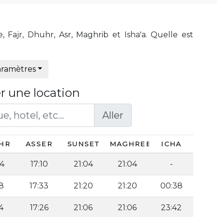
 Fajr, Dhuhr, Asr, Maghrib et Isha'a. Quelle est
ramètres
r une location
Aller
HR
ASSER
SUNSET
MAGHREB
ICHA
54
17:10
21:04
21:04
-
18
17:33
21:20
21:20
00:38
4
17:26
21:06
21:06
23:42