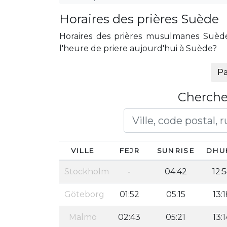
Horaires des prières Suède
Horaires des prières musulmanes Suède,
l'heure de priere aujourd'hui à Suède?
Pa
Cherche
VILLE
FEJR
SUNRISE
DHU
Stockholm
-
04:42
12:
Göteborg
01:52
05:15
13:
Malmö
02:43
05:21
13:1