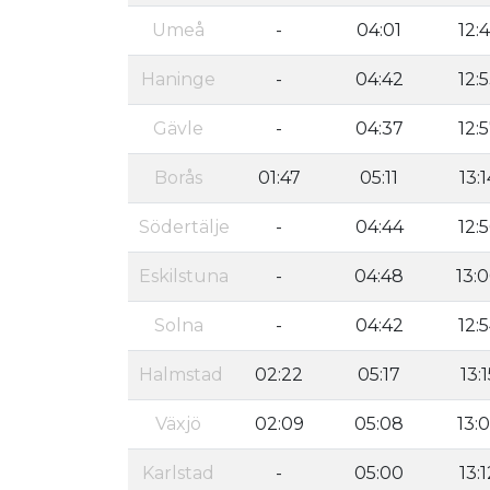
Umeå
-
04:01
12:
Haninge
-
04:42
12:
Gävle
-
04:37
12:
Borås
01:47
05:11
13:1
Södertälje
-
04:44
12:
Eskilstuna
-
04:48
13:
Solna
-
04:42
12:
Halmstad
02:22
05:17
13:1
Växjö
02:09
05:08
13:
Karlstad
-
05:00
13:1