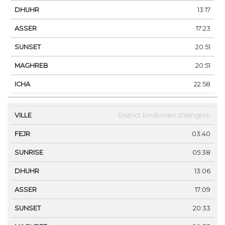
13:17
17:23
20:51
20:51
22:58
District londonien d'Islington
03:40
05:38
13:06
17:09
20:33