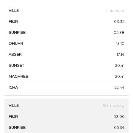
Leicester
03:35
05:38
13:10
17:14
20:41
20:41
22:44
Édimbourg
03:06
05:34