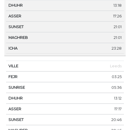
13:18
17:26
21:01
21:01
23:28
Leeds
03:25
05:36
13:12
17:17
20:46