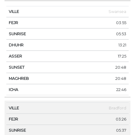
Swansea
03:55
05:53
13:21
17:25
20:48
20:48
22:46
Bradford
03:26
05:37