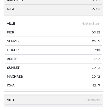
20:51
22:58
Nottingham
03:32
05:37
13:10
17:15
20:42
20:42
22:47
Sheffield