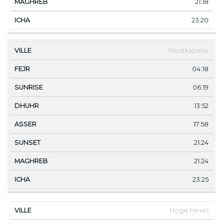
21:18
23:20
Westkapelle
04:18
06:19
13:52
17:58
21:24
21:24
23:25
Hoge Hexel