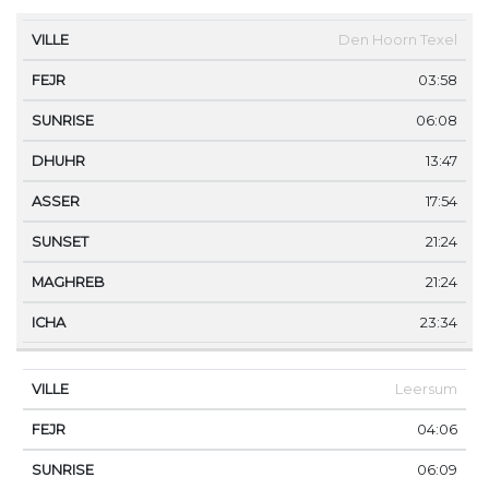
VILLE
FEJR
SUNRISE
DHUHR
ASSER
SUNS
Den Hoorn Texel
03:58
06:08
13:47
17:54
21:24
21:24
23:34
Leersum
04:06
06:09