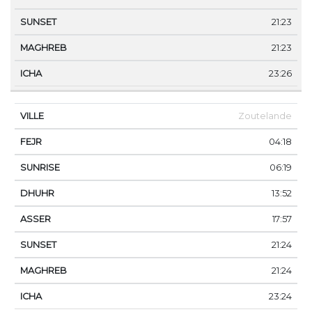
21:23
21:23
23:26
Zoutelande
04:18
06:19
13:52
17:57
21:24
21:24
23:24