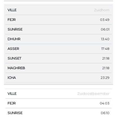
Zuidhorn
03:49
06:01
13:40
17:48
21:18
21:18
23:29
Zuidoostbeemster
04:03
06:10