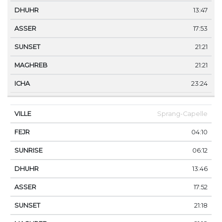
13:47
17:53
21:21
21:21
23:24
Sprang-Capelle
04:10
06:12
13:46
17:52
21:18