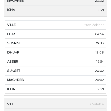
20:02
21:21
Ħaż-Żabbar
04:54
06:13
13:08
16:54
20:02
20:02
21:21
La Valette