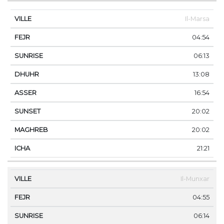
Il-Marsa
04:54
06:13
13:08
16:54
20:02
20:02
21:21
Il-Munxar
04:55
06:14