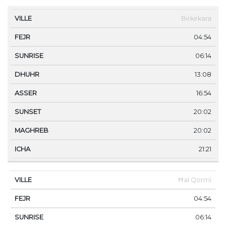
VILLE
FEJR
SUNRISE
DHUHR
ASSER
SUNS
Birkirkara
04:54
06:14
13:08
16:54
20:02
20:02
21:21
Ħal Qormi
04:54
06:14