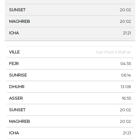
20:02
20:02
21:21
San Pawl il-Baħar
04:55
06:14
13:08
16:55
20:02
20:02
21:21