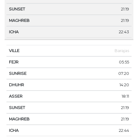
21:19
21:19
22:43
Barajas
05:55
07:20
14:20
18:11
21:19
21:19
22:44