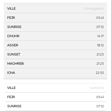
VILLE
FEJR
SUNRISE
DHUHR
ASSER
SUNS
Portugalete
05:41
07:12
14:17
18:12
21:23
21:23
22:53
Santurtzi
05:41
07:12