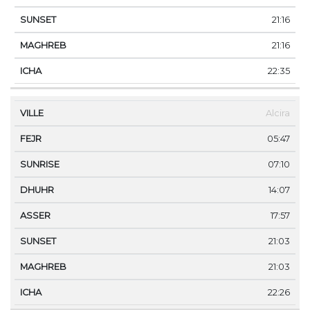
21:16
21:16
22:35
Alcira
05:47
07:10
14:07
17:57
21:03
21:03
22:26