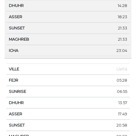
14:28
18:23
21:33
21:33
23:04
Llefià
05:28
06:55
13:57
17:49
20:58