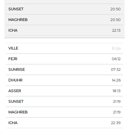
20:50
20:50
22:13
Écija
06:12
07:32
14:26
18:13
21:19
21:19
22:39