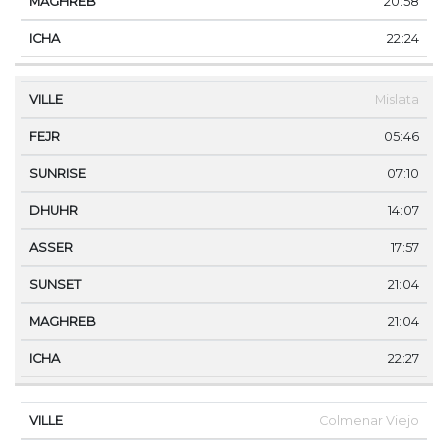
20:58
22:24
Mislata
05:46
07:10
14:07
17:57
21:04
21:04
22:27
Colmenar Viejo