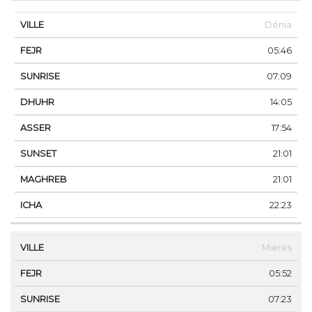
Dénia
05:46
07:09
14:05
17:54
21:01
21:01
22:23
Mieres
05:52
07:23