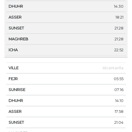
14:30
18:21
21:28
21:28
22:52
Alcantarilla
05:55
07:16
14:10
17:58
21:04