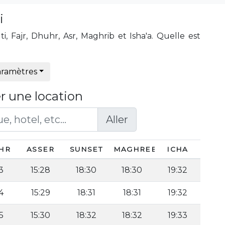
i
, Fajr, Dhuhr, Asr, Maghrib et Isha'a. Quelle est
ramètres
r une location
Aller
HR
ASSER
SUNSET
MAGHREB
ICHA
3
15:28
18:30
18:30
19:32
4
15:29
18:31
18:31
19:32
5
15:30
18:32
18:32
19:33