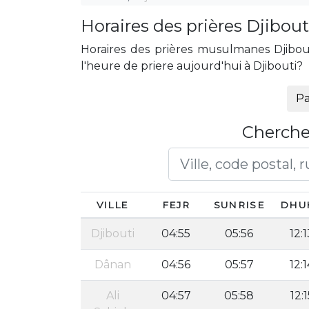
Horaires des prières Djibout
Horaires des prières musulmanes Djibouti
l'heure de priere aujourd'hui à Djibouti?
Pa
Cherche
VILLE
FEJR
SUNRISE
DHU
Djibouti
04:55
05:56
12:1
Dânan
04:56
05:57
12:1
Ali
04:57
05:58
12:1