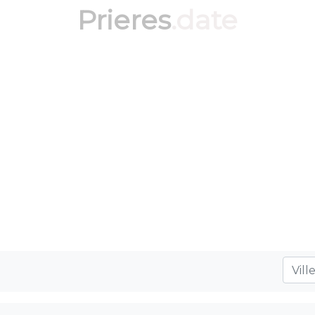
Prieres
.date