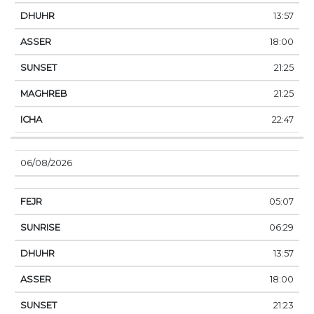
13:57
18:00
21:25
21:25
22:47
06/08/2026
05:07
06:29
13:57
18:00
21:23