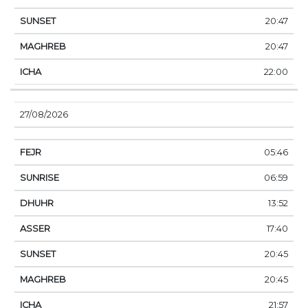
20:47
20:47
22:00
27/08/2026
05:46
06:59
13:52
17:40
20:45
20:45
21:57