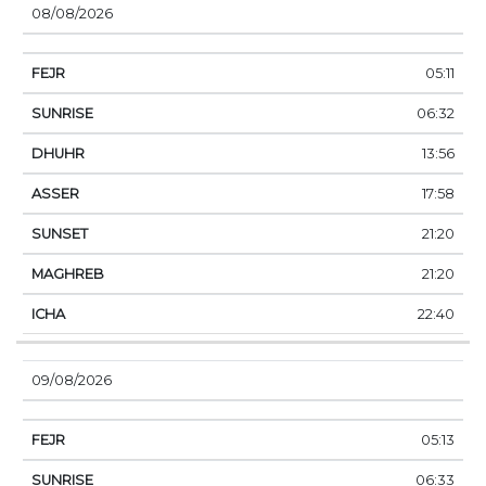
08/08/2026
05:11
06:32
13:56
17:58
21:20
21:20
22:40
09/08/2026
05:13
06:33