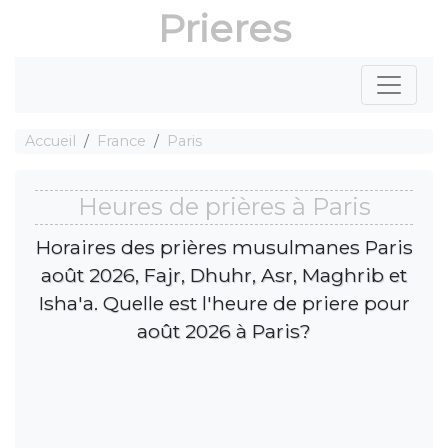
Prieres
Accueil
France
Paris
Heures de prières à Paris
Horaires des prières musulmanes Paris
août 2026, Fajr, Dhuhr, Asr, Maghrib et
Isha'a. Quelle est l'heure de priere pour
août 2026 à Paris?