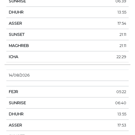
06:39
13:55
17:54
21:11
21:11
22:29
14/08/2026
05:22
06:40
13:55
17:53