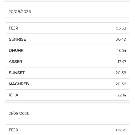
20/08/2026
05:33
06:49
13:54
17:47
20:58
20:58
22:14
21/08/2026
05:35