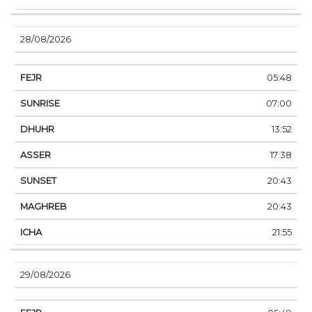
28/08/2026
05:48
07:00
13:52
17:38
20:43
20:43
21:55
29/08/2026