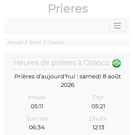
Prieres
Accueil
Brésil
Osasco
Heures de prières à Osasco
Prières d’aujourd'hui : samedi 8 août
2026
Imsak
Fejr
05:11
05:21
Sunrise
Dhuhr
06:34
12:13