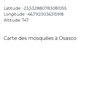
Latitude: -23,532880783081055
Longitude: -46,7920036315918
Altitude: 747
Carte des mosquées à Osasco