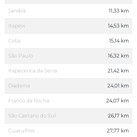
Jandira
11,33 km
Itapevi
14,53 km
Cotia
15,14 km
São Paulo
16,32 km
Itapecerica da Serra
21,42 km
Diadema
24,01 km
Franco da Rocha
24,07 km
São Caetano do Sul
26,17 km
Guarulhos
27,77 km