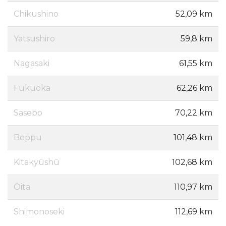
Chikushino
52,09 km
Yatsushiro
59,8 km
Nagasaki
61,55 km
Fukuoka
62,26 km
Sasebo
70,22 km
Beppu
101,48 km
Kitakyūshū
102,68 km
Ōita
110,97 km
Shimonoseki
112,69 km