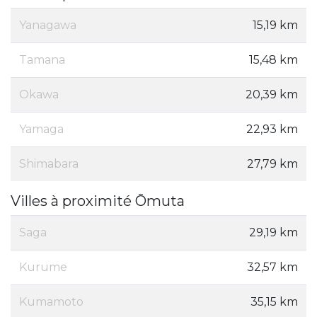
Yanagawa
15,19 km
Tamana
15,48 km
Okawa
20,39 km
Yamaga
22,93 km
Shimabara
27,79 km
Villes à proximité Ōmuta
Saga
29,19 km
Kurume
32,57 km
Kumamoto
35,15 km