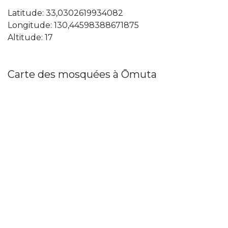
Latitude: 33,0302619934082
Longitude: 130,44598388671875
Altitude: 17
Carte des mosquées à Ōmuta