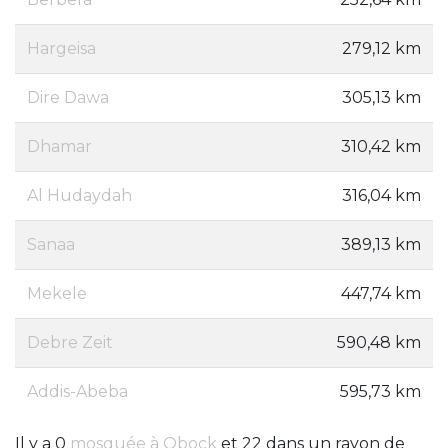
Hargeisa
279,12 km
Dire Dawa
305,13 km
Dhamar
310,42 km
Al Hudaydah
316,04 km
Sanaa
389,13 km
Mekele
447,74 km
Debre Zeit
590,48 km
Addis-Abeba
595,73 km
Il y a 0
mosquée à Obock
et 22 dans un rayon de