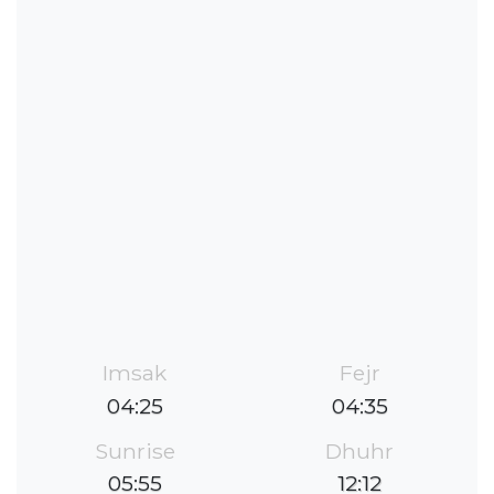
Imsak
Fejr
04:25
04:35
Sunrise
Dhuhr
05:55
12:12