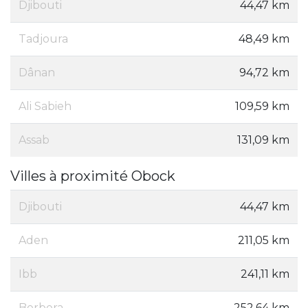
Djibouti
44,47 km
Tadjoura
48,49 km
Dânan
94,72 km
Ali Sabieh
109,59 km
Assab
131,09 km
Villes à proximité Obock
Djibouti
44,47 km
Aden
211,05 km
Ibb
241,11 km
Berbera
252,64 km