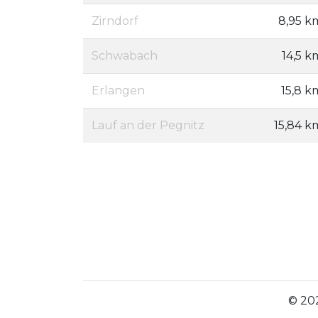
Zirndorf
8,95 k
Schwabach
14,5 k
Erlangen
15,8 k
Lauf an der Pegnitz
15,84 k
© 202