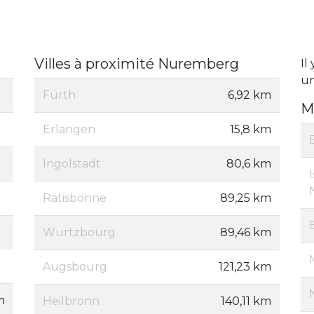
Villes à proximité Nuremberg
Il
un
Fürth
6,92 km
M
Erlangen
15,8 km
Ingolstadt
80,6 km
Ratisbonne
89,25 km
Wurtzbourg
89,46 km
Augsbourg
121,23 km
m
Heilbronn
140,11 km