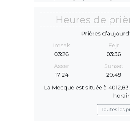
Heures de pri
Prières d’aujourd
Imsak
Fejr
03:26
03:36
Asser
Sunset
17:24
20:49
La Mecque est située à 4012,83
horair
Toutes les p