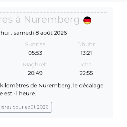
ères à Nuremberg
'hui : samedi 8 août 2026
Sunrise
Dhuhr
05:53
13:21
Maghreb
Icha
20:49
22:55
 kilomètres de Nuremberg, le décalage
e est -1 heure.
rières pour août 2026