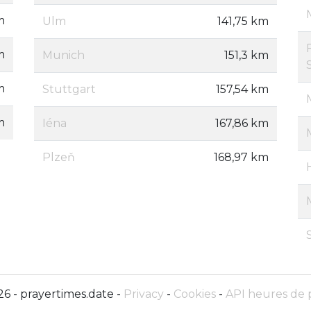
m
Ulm
141,75 km
m
Munich
151,3 km
m
Stuttgart
157,54 km
m
Iéna
167,86 km
Plzeň
168,97 km
6 - prayertimes.date -
Privacy
-
Cookies
-
API heures de 