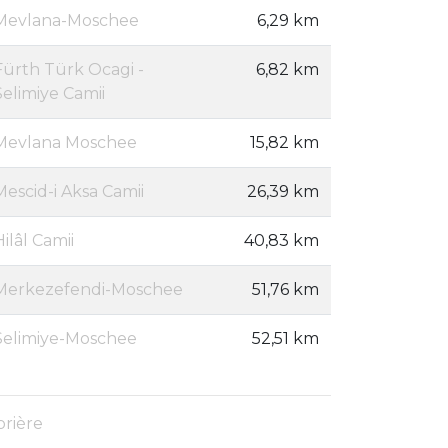
Mevlana-Moschee
6,29 km
Fürth Türk Ocagi -
6,82 km
Selimiye Camii
Mevlana Moschee
15,82 km
Mescid-i Aksa Camii
26,39 km
Hilâl Camii
40,83 km
Merkezefendi-Moschee
51,76 km
Selimiye-Moschee
52,51 km
prière