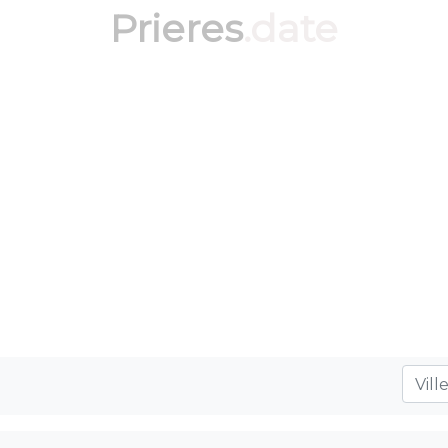
Prieres
.date