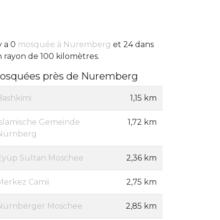
 y a 0
mosquée à Nuremberg
et 24 dans
 rayon de 100 kilomètres.
osquées près de Nuremberg
Bashkimi
1,15 km
Islamische Gemeinde
1,72 km
Nürnberg
Eyüp Sultan Moschee
2,36 km
Merkez Camii
2,75 km
Nürnberger Moschee
2,85 km