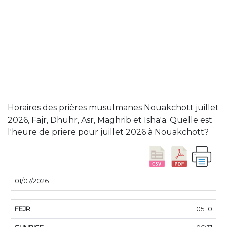
Horaires des prières musulmanes Nouakchott juillet
2026, Fajr, Dhuhr, Asr, Maghrib et Isha'a. Quelle est
l'heure de priere pour juillet 2026 à Nouakchott?
DATE
FEJR
SUNRISE
DHUHR
ASSER
SUN
01/07/2026
05:10