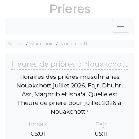
Prieres
Accueil
Mauritanie
Nouakchott
Heures de prières à Nouakchott
Horaires des prières musulmanes
Nouakchott juillet 2026, Fajr, Dhuhr,
Asr, Maghrib et Isha'a. Quelle est
l'heure de priere pour juillet 2026 à
Nouakchott?
Imsak
Fejr
05:01
05:11