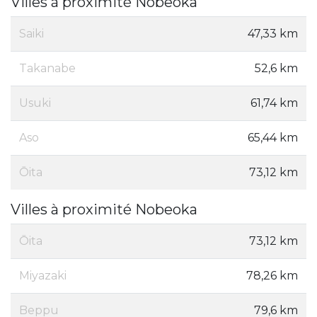
Villes à proximité Nobeoka
Saiki
47,33 km
Takanabe
52,6 km
Usuki
61,74 km
Aso
65,44 km
Ōita
73,12 km
Villes à proximité Nobeoka
Ōita
73,12 km
Miyazaki
78,26 km
Beppu
79,6 km