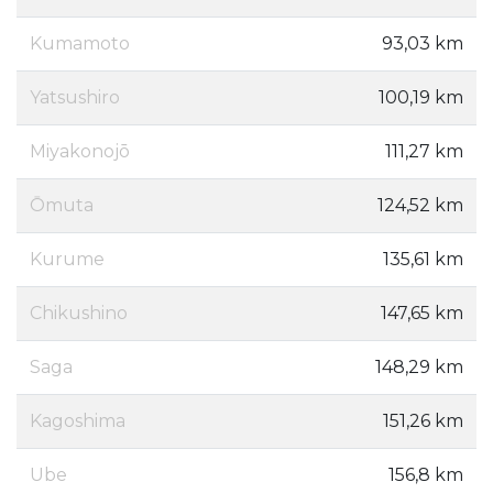
Kumamoto
93,03 km
Yatsushiro
100,19 km
Miyakonojō
111,27 km
Ōmuta
124,52 km
Kurume
135,61 km
Chikushino
147,65 km
Saga
148,29 km
Kagoshima
151,26 km
Ube
156,8 km