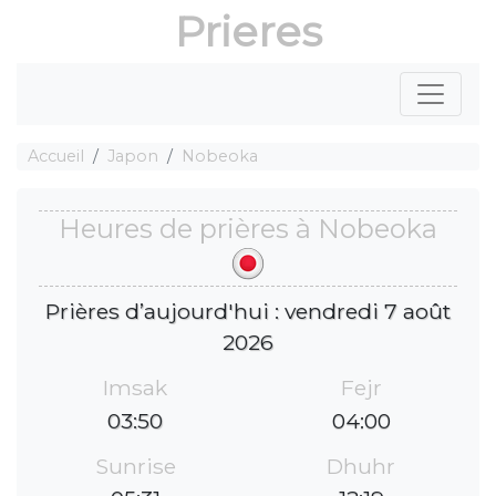
Prieres
Accueil
Japon
Nobeoka
Heures de prières à Nobeoka
Prières d’aujourd'hui : vendredi 7 août
2026
Imsak
Fejr
03:50
04:00
Sunrise
Dhuhr