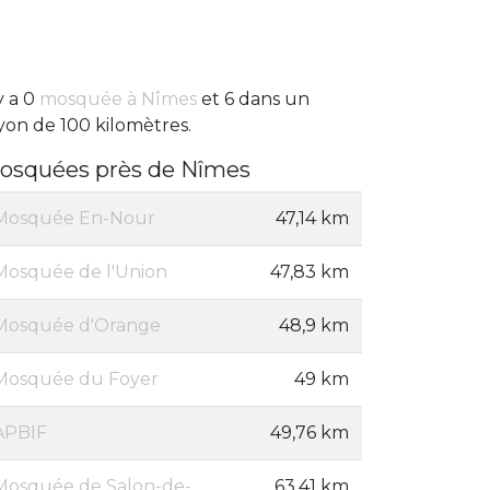
 y a 0
mosquée à Nîmes
et 6 dans un
yon de 100 kilomètres.
osquées près de Nîmes
Mosquée En-Nour
47,14 km
Mosquée de l'Union
47,83 km
Mosquée d'Orange
48,9 km
Mosquée du Foyer
49 km
APBIF
49,76 km
Mosquée de Salon-de-
63,41 km