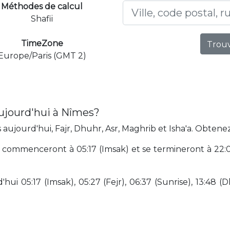
Méthodes de calcul
Shafii
TimeZone
Trouv
Europe/Paris (GMT 2)
ujourd'hui à Nîmes?
ujourd'hui, Fajr, Dhuhr, Asr, Maghrib et Isha'a. Obtenez
commenceront à 05:17 (Imsak) et se termineront à 22:09
hui 05:17 (Imsak), 05:27 (Fejr), 06:37 (Sunrise), 13:48 (D