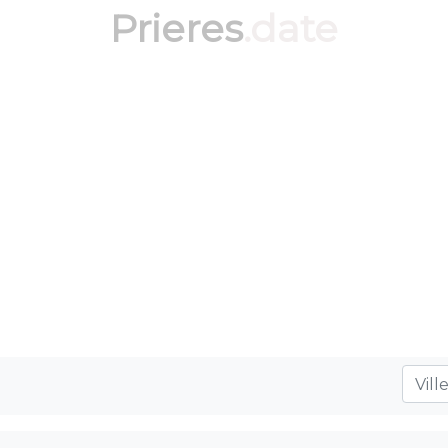
Prieres
.date