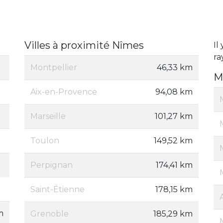
Villes à proximité Nîmes
Il
ra
Montpellier
46,33 km
M
Aix-en-Provence
94,08 km
Marseille
101,27 km
Toulon
149,52 km
Perpignan
174,41 km
Saint-Étienne
178,15 km
m
Grenoble
185,29 km