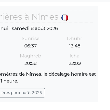
rières à Nîmes
'hui : samedi 8 août 2026
Sunrise
Dhuhr
06:37
13:48
Maghreb
Icha
20:58
22:09
lomètres de Nîmes, le décalage horaire est
-1 heure.
rières pour août 2026