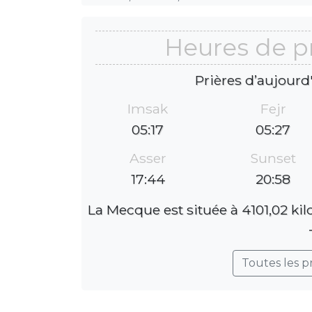
Heures de p
Prières d’aujourd
Imsak
Fejr
05:17
05:27
Asser
Sunset
17:44
20:58
La Mecque est située à 4101,02 ki
Toutes les p