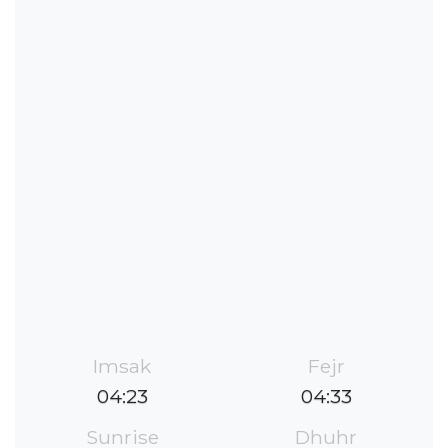
Imsak
Fejr
04:23
04:33
Sunrise
Dhuhr