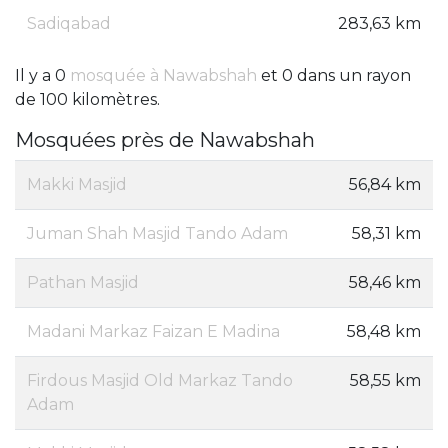
Sadiqabad
283,63 km
Il y a 0
mosquée à Nawabshah
et 0 dans un rayon
de 100 kilomètres.
Mosquées près de Nawabshah
Makki Masjid
56,84 km
Juman Shah Masjid Tando Adam
58,31 km
Pathan Masjid
58,46 km
Madani Markaz Faizan E Madina
58,48 km
Firdous Masjid Old Markaz Tando
58,55 km
Adam