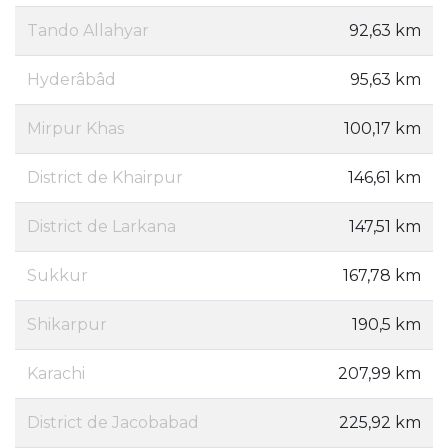
Tando Allahyar
92,63 km
Hyderâbâd
95,63 km
Mirpur Khas
100,17 km
District de Khairpur
146,61 km
District de Larkana
147,51 km
Sukkur
167,78 km
Shikarpur
190,5 km
Karachi
207,99 km
District de Jacobabad
225,92 km