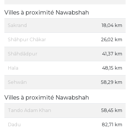
Villes à proximité Nawabshah
Sakrand
18,04 km
Shāhpur Chākar
26,02 km
Shāhdādpur
41,37 km
Hala
48,15 km
Sehwān
58,29 km
Villes à proximité Nawabshah
Tando Adam Khan
58,45 km
Dadu
82,71 km