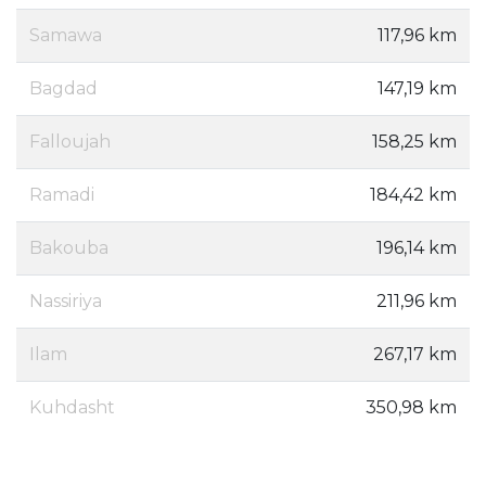
Samawa
117,96 km
Bagdad
147,19 km
Falloujah
158,25 km
Ramadi
184,42 km
Bakouba
196,14 km
Nassiriya
211,96 km
Ilam
267,17 km
Kuhdasht
350,98 km