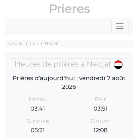
Prieres
Accueil
Irak
Nadjaf
Heures de prières à Nadjaf
Prières d’aujourd'hui : vendredi 7 août
2026
Imsak
Fejr
03:41
03:51
Sunrise
Dhuhr
05:21
12:08