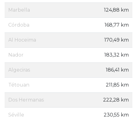
Marbella
124,88 km
Córdoba
168,77 km
Al Hoceïma
170,49 km
Nador
183,32 km
Algeciras
186,41 km
Tétouan
211,85 km
Dos Hermanas
222,28 km
Séville
230,55 km