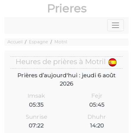
Prieres
Accueil
Espagne
Motril
Heures de prières à Motril
Prières d’aujourd'hui : jeudi 6 août
2026
Imsak
Fejr
05:35
05:45
Sunrise
Dhuhr
07:22
14:20