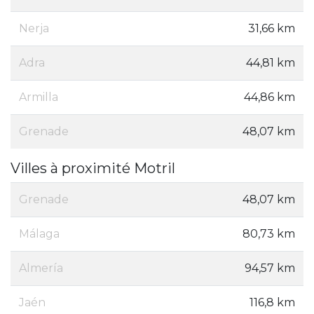
Nerja
31,66 km
Adra
44,81 km
Armilla
44,86 km
Grenade
48,07 km
Villes à proximité Motril
Grenade
48,07 km
Málaga
80,73 km
Almería
94,57 km
Jaén
116,8 km