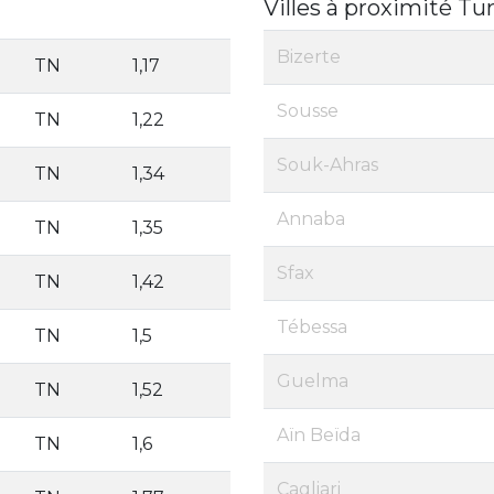
Villes à proximité Tu
Bizerte
TN
1,17
Sousse
TN
1,22
Souk-Ahras
TN
1,34
Annaba
TN
1,35
Sfax
TN
1,42
Tébessa
TN
1,5
Guelma
TN
1,52
Aïn Beïda
TN
1,6
Cagliari