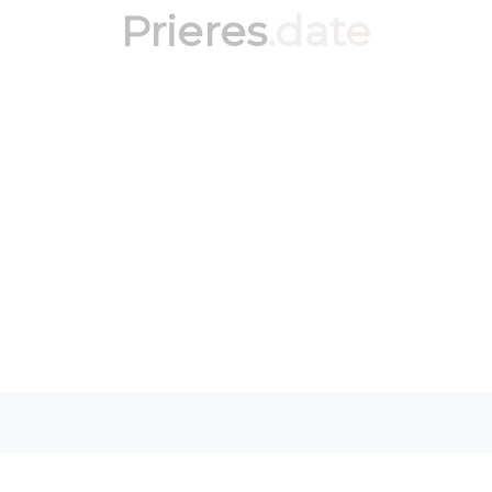
Prieres
.date