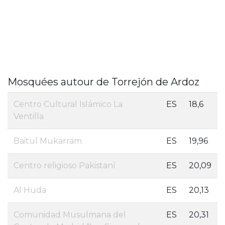
Mosquées autour de Torrejón de Ardoz
Centro Cultural Islámico La
ES
18,6
Ventilla
Baitul Mukarram
ES
19,96
Centro religioso Pakistaní
ES
20,09
Al Huda
ES
20,13
Comunidad Musulmana del
ES
20,31