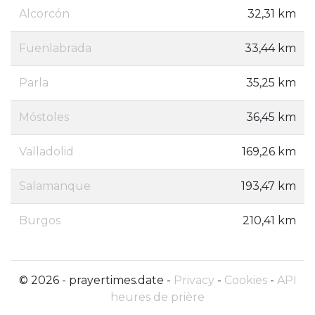
Alcorcón
32,31 km
Fuenlabrada
33,44 km
Parla
35,25 km
Móstoles
36,45 km
Valladolid
169,26 km
Salamanque
193,47 km
Burgos
210,41 km
© 2026 - prayertimes.date -
Privacy
-
Cookies
-
API
heures de prière