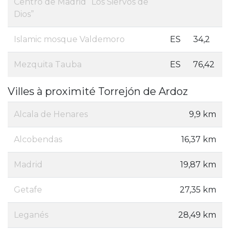
Centro de Madrid “Los Siervos de
Dios”
Islamic mosque Valdemoro
ES
34,2
Mezquita Tauba
ES
76,42
Villes à proximité Torrejón de Ardoz
Alcala de Henares
9,9 km
Alcobendas
16,37 km
Madrid
19,87 km
Getafe
27,35 km
Leganés
28,49 km