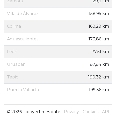
Zamora
129,3 km
Villa de Álvarez
158,95 km
Colima
160,29 km
Aguascalientes
173,86 km
León
177,51 km
Uruapan
187,84 km
Tepic
190,32 km
Puerto Vallarta
199,36 km
© 2026 - prayertimes.date -
Privacy
-
Cookies
-
API