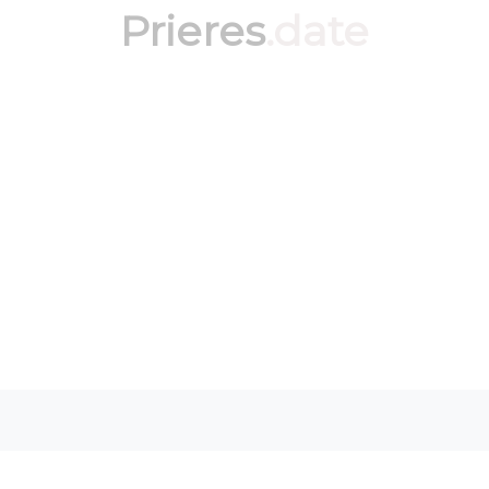
Prieres
.date