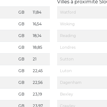
Villes à proximité Sl
GB
11,84
Watford
GB
16,54
Woking
GB
18,14
Reading
GB
18,85
Londres
GB
21
Sutton
GB
22,45
Luton
GB
22,56
Dagenham
GB
23,19
Bexley
GB
23,97
Crawley