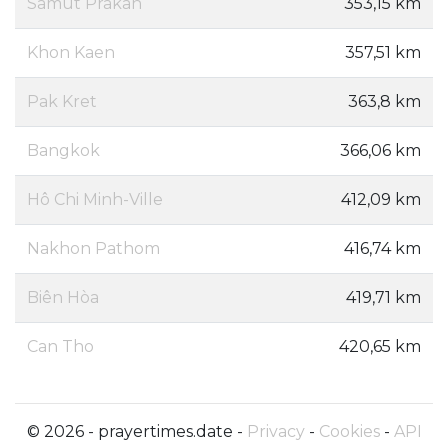
Samut Prakan
353,15 km
Khon Kaen
357,51 km
Pak Kret
363,8 km
Bangkok
366,06 km
Hô Chi Minh-Ville
412,09 km
Nakhon Pathom
416,74 km
Biên Hòa
419,71 km
Can Tho
420,65 km
© 2026 - prayertimes.date -
Privacy
-
Cookies
-
API