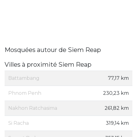
Mosquées autour de Siem Reap
Villes à proximité Siem Reap
Battambang
77,17 km
Phnom Penh
230,23 km
Nakhon Ratchasima
261,82 km
Si Racha
319,14 km