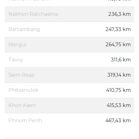
Nakhon Ratchasima
236,3 km
Battambang
247,33 km
Mergui
264,75 km
Tavoy
311,6 km
Siem Reap
319,14 km
Phitsanulok
410,75 km
Khon Kaen
415,53 km
Phnom Penh
467,43 km