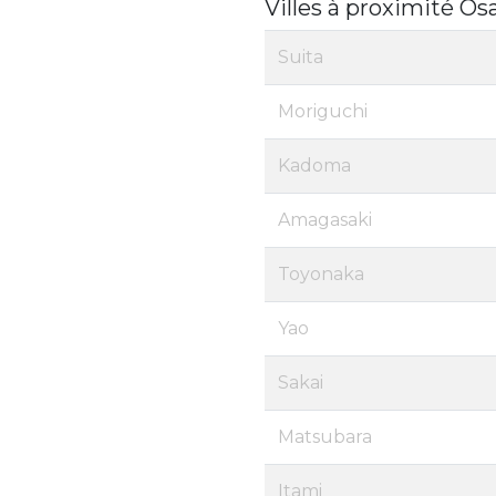
Villes à proximité Os
Suita
Moriguchi
Kadoma
Amagasaki
Toyonaka
Yao
Sakai
Matsubara
Itami