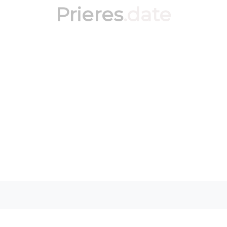
Prieres
.date