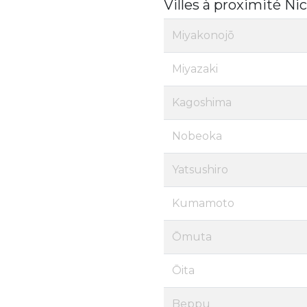
Villes à proximité Ni
Miyakonojō
Miyazaki
Kagoshima
Nobeoka
Yatsushiro
Kumamoto
Ōmuta
Ōita
Beppu