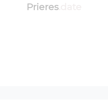
Prieres
.date