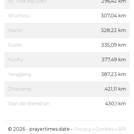
tp. Thái Nguyên
296,42 km
Wuzhou
307,04 km
Hanoï
328,22 km
Guilin
335,09 km
Yunfu
377,49 km
Yangjiang
387,23 km
Zhaoqing
421,11 km
Xian de Wenshan
430,1 km
© 2026 - prayertimes.date -
Privacy
-
Cookies
-
API