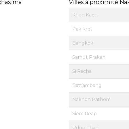
chasima
Villes à proximité N
Khon Kaen
Pak Kret
Bangkok
Samut Prakan
Si Racha
Battambang
Nakhon Pathom
Siem Reap
Udon Thani