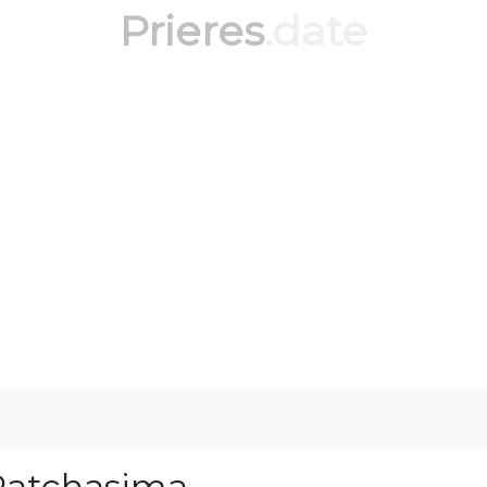
Prieres
.date
Ratchasima