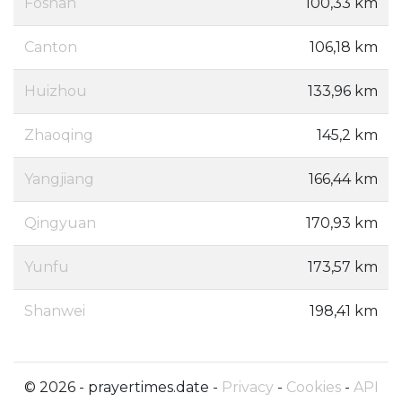
Foshan
100,33 km
Canton
106,18 km
Huizhou
133,96 km
Zhaoqing
145,2 km
Yangjiang
166,44 km
Qingyuan
170,93 km
Yunfu
173,57 km
Shanwei
198,41 km
© 2026 - prayertimes.date -
Privacy
-
Cookies
-
API