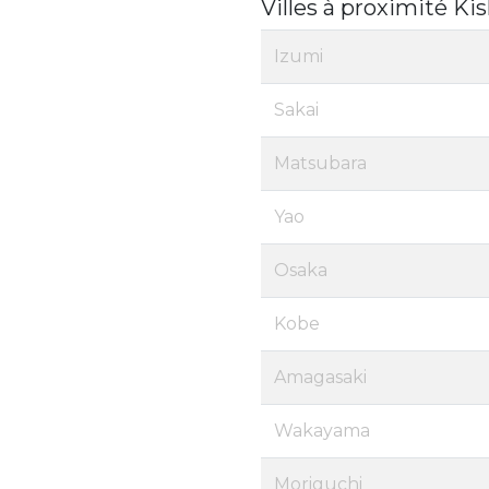
Villes à proximité K
Izumi
Sakai
Matsubara
Yao
Osaka
Kobe
Amagasaki
Wakayama
Moriguchi