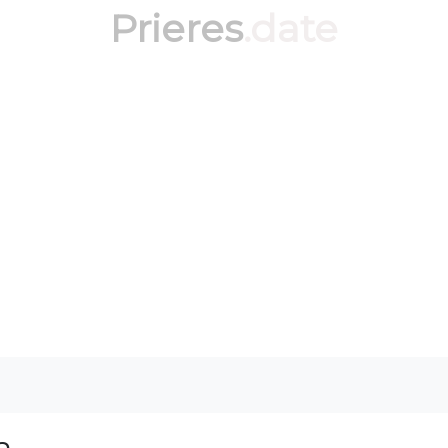
Prieres
.date
a