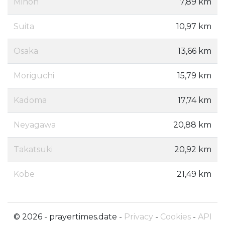
Minoh
7,89 km
Suita
10,97 km
Osaka
13,66 km
Moriguchi
15,79 km
Kadoma
17,74 km
Neyagawa
20,88 km
Takatsuki
20,92 km
Kobe
21,49 km
© 2026 - prayertimes.date -
Privacy
-
Cookies
-
API