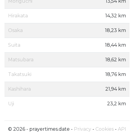
Moriguchi
13,54 km
Hirakata
14,32 km
Osaka
18,23 km
Suita
18,44 km
Matsubara
18,62 km
Takatsuki
18,76 km
Kashihara
21,94 km
Uji
23,2 km
© 2026 - prayertimes.date -
Privacy
-
Cookies
-
API