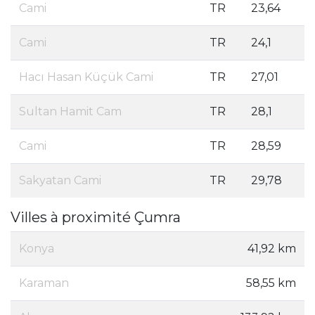
Cami
TR
23,64
Cami
TR
24,1
Hacı Hasan Küçük Cami
TR
27,01
Sultan Hamit Cam
TR
28,1
Cami
TR
28,59
Sakyatan Cami
TR
29,78
Villes à proximité Çumra
Konya
41,92 km
Karaman
58,55 km