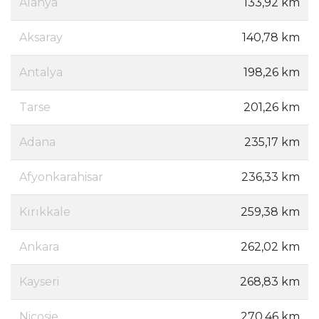
Alanya
133,92 km
Aksaray
140,78 km
Antalya
198,26 km
Tarse
201,26 km
Adana
235,17 km
Afyonkarahisar
236,33 km
Kırıkkale
259,38 km
Ankara
262,02 km
Kayseri
268,83 km
Nicosie
270,46 km