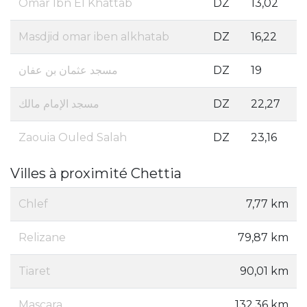
Omar Ibn El Khattab
DZ
13,02
Masdjid omar iben alkhatab
DZ
16,22
مسجد عثمان بن عفان
DZ
19
مسجد الإمام مالك
DZ
22,27
Zaouia Ouled Salah
DZ
23,16
Villes à proximité Chettia
Chlef
7,77 km
Relizane
79,87 km
Tiaret
90,01 km
Mascara
132,36 km