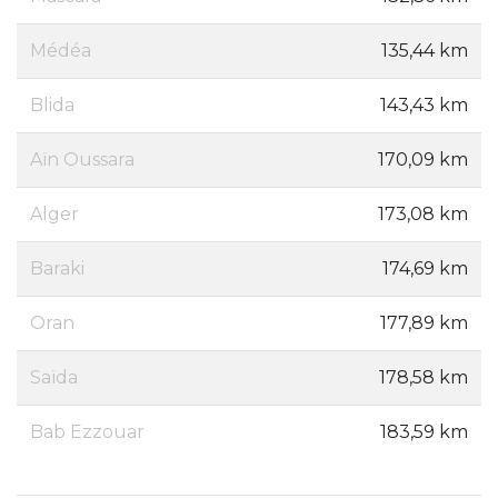
Médéa
135,44 km
Blida
143,43 km
Aïn Oussara
170,09 km
Alger
173,08 km
Baraki
174,69 km
Oran
177,89 km
Saïda
178,58 km
Bab Ezzouar
183,59 km