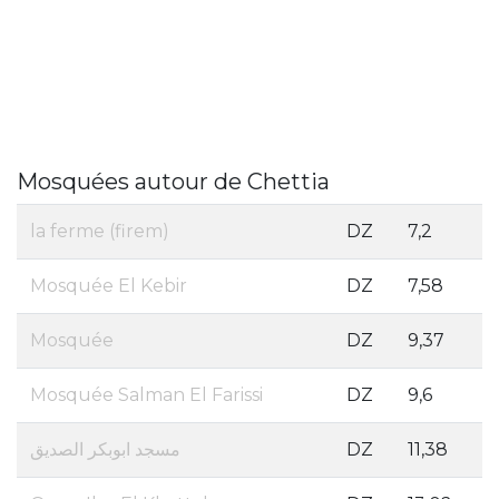
Mosquées autour de Chettia
la ferme (firem)
DZ
7,2
Mosquée El Kebir
DZ
7,58
Mosquée
DZ
9,37
Mosquée Salman El Farissi
DZ
9,6
مسجد ابوبكر الصديق
DZ
11,38