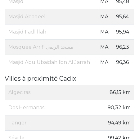
Masjid
MA
95,48
Masjid Abaqeel
MA
95,64
Masjid Fadl llah
MA
95,94
Mosquée Arrifi مسجد الريفي
MA
96,23
Masjid Abu Ubaidah Ibn Al Jarrah
MA
96,36
Villes à proximité Cadix
Algeciras
86,15 km
Dos Hermanas
90,32 km
Tanger
94,49 km
Séville
99,42 km