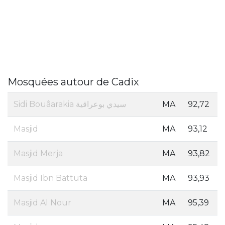
Mosquées autour de Cadix
Sidi Bouâarakia سيدي بوعراقية
MA
92,72
Masjid
MA
93,12
Masjid Merja
MA
93,82
Masjid Ibn Battuta
MA
93,93
Masjid Al Nour
MA
95,39