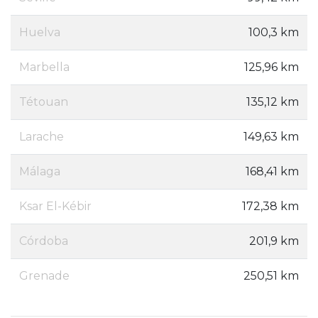
Huelva
100,3 km
Marbella
125,96 km
Tétouan
135,12 km
Larache
149,63 km
Málaga
168,41 km
Ksar El-Kébir
172,38 km
Córdoba
201,9 km
Grenade
250,51 km