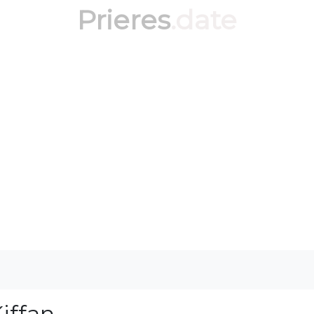
Prieres
.date
iffan