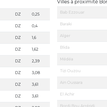
Villes à proximité Bor
Bab Ezzouar
DZ
0,25
Baraki
DZ
0,4
Alger
DZ
1,6
Blida
DZ
1,62
Médéa
DZ
2,39
Tizi Ouzou
DZ
3,08
Aïn Oussara
DZ
3,61
El Achir
DZ
3,61
Bordj Bou Arréridj