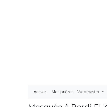
Accueil
Mes prières
Webmaster
Mosquée à Bordj El K