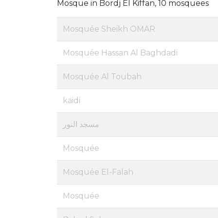
Mosque in Bordj El Kiffan, 10 mosquees
Mosquée Sheikh OMAR
Mosquée Hassan Al Baghdadi
Mosquée Al Toubah
kaidi
مسجد النور
Mosquée
Mosquée El-Falah
Mosquée