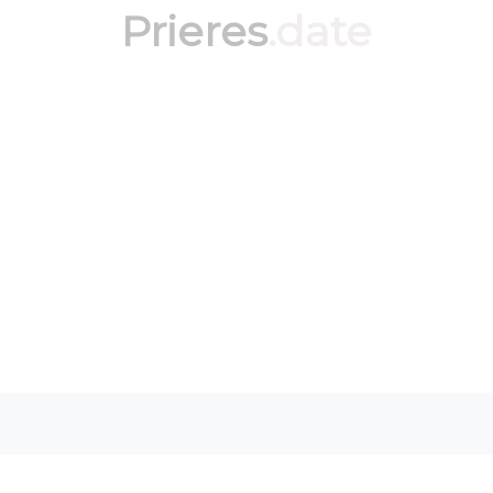
Prieres
.date