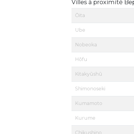
Villes à proximité B
Ōita
Ube
Nobeoka
Hōfu
Kitakyūshū
Shimonoseki
Kumamoto
Kurume
Chikushino