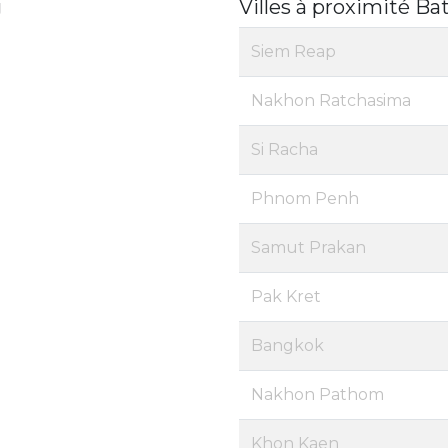
g
Villes à proximité B
Siem Reap
Nakhon Ratchasima
Si Racha
Phnom Penh
Samut Prakan
Pak Kret
Bangkok
Nakhon Pathom
Khon Kaen