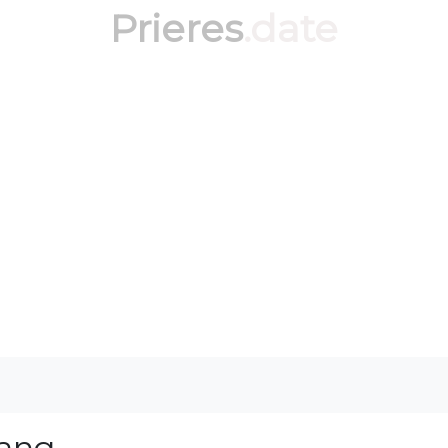
Prieres
.date
ang