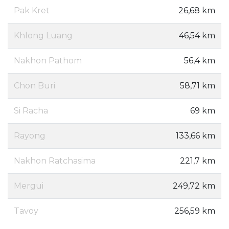
Pak Kret
26,68 km
Khlong Luang
46,54 km
Nakhon Pathom
56,4 km
Chon Buri
58,71 km
Si Racha
69 km
Rayong
133,66 km
Nakhon Ratchasima
221,7 km
Mergui
249,72 km
Tavoy
256,59 km