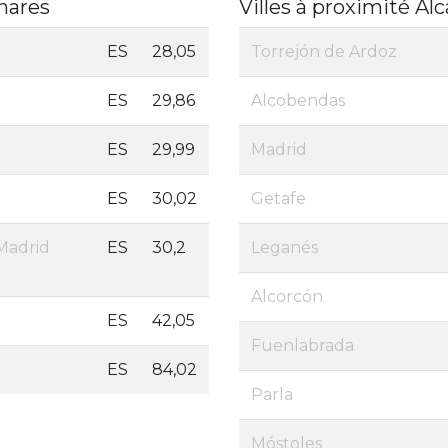
nares
Villes à proximité Al
ES
28,05
Torrejón de Ardoz
ES
29,86
Alcobendas
ES
29,99
Madrid
ES
30,02
Getafe
Madrid
ES
30,2
Leganés
Alcorcón
ES
42,05
Fuenlabrada
ES
84,02
Parla
Móstoles