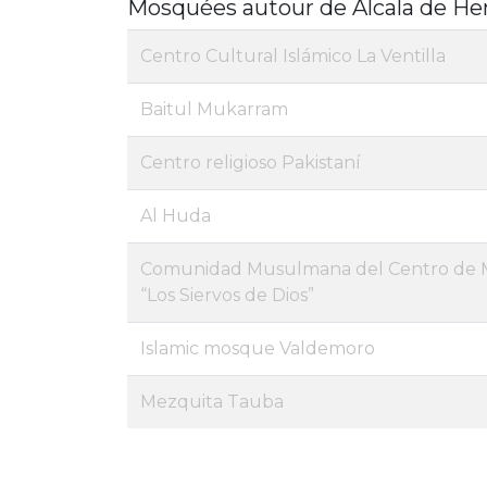
Mosquées autour de Alcala de He
Centro Cultural Islámico La Ventilla
Baitul Mukarram
Centro religioso Pakistaní
Al Huda
Comunidad Musulmana del Centro de 
“Los Siervos de Dios”
Islamic mosque Valdemoro
Mezquita Tauba