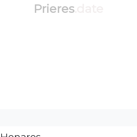
Prieres
.date
 Henares