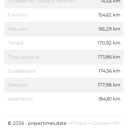
Soledad de Graciano Sánchez
143,6 km
Fresnillo
154,62 km
Irapuato
165,29 km
Tonalá
170,92 km
Tlaquepaque
173,86 km
Guadalajara
174,56 km
Zapopan
177,98 km
Salamanca
184,81 km
© 2026 - prayertimes.date -
Privacy
-
Cookies
-
API