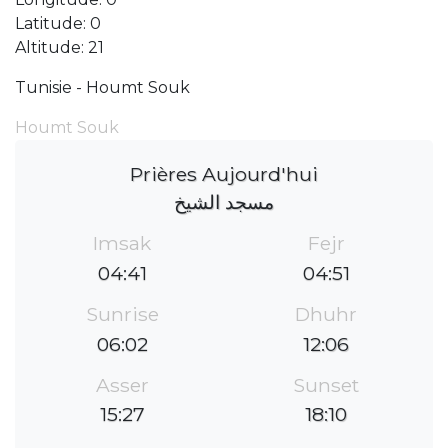
Latitude: 0
Altitude: 21
Tunisie - Houmt Souk
Houmt Souk
Prières Aujourd'hui
مسجد الشيخ
Imsak
Fejr
04:41
04:51
Sunrise
Dhuhr
06:02
12:06
Asser
Sunset
15:27
18:10