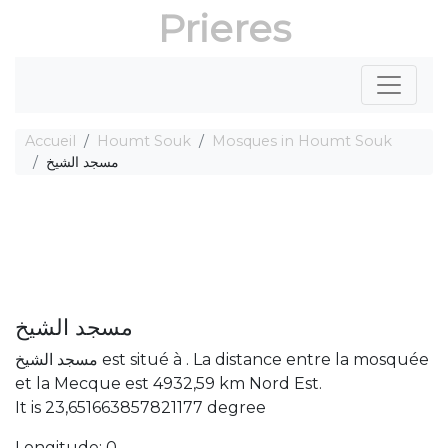
Prieres
Accueil
Houmt Souk
Mosques in Houmt Souk
مسجد الشيخ
مسجد الشيخ
مسجد الشيخ est situé à . La distance entre la mosquée
et la Mecque est 4932,59 km Nord Est.
It is 23,651663857821177 degree
Longitude: 0