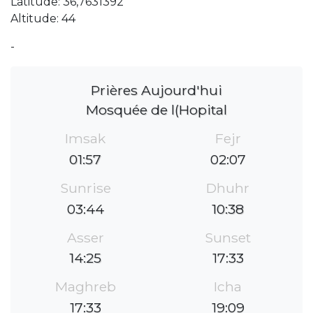
Latitude: 36,7631392
Altitude: 44
-
Prières Aujourd'hui
Mosquée de l(Hopital
Imsak
Fejr
01:57
02:07
Sunrise
Dhuhr
03:44
10:38
Asser
Sunset
14:25
17:33
Maghreb
Icha
17:33
19:09