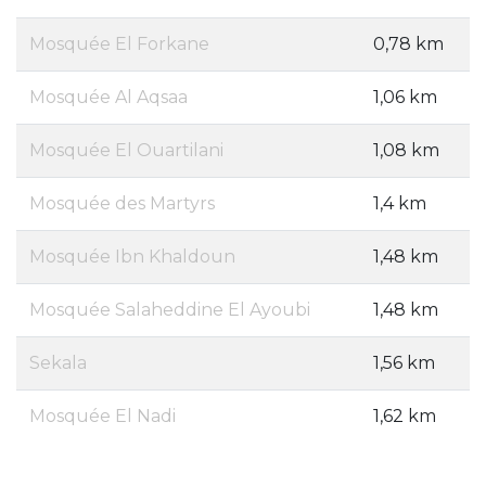
Mosquée El Forkane
0,78 km
Mosquée Al Aqsaa
1,06 km
Mosquée El Ouartilani
1,08 km
Mosquée des Martyrs
1,4 km
Mosquée Ibn Khaldoun
1,48 km
Mosquée Salaheddine El Ayoubi
1,48 km
Sekala
1,56 km
Mosquée El Nadi
1,62 km