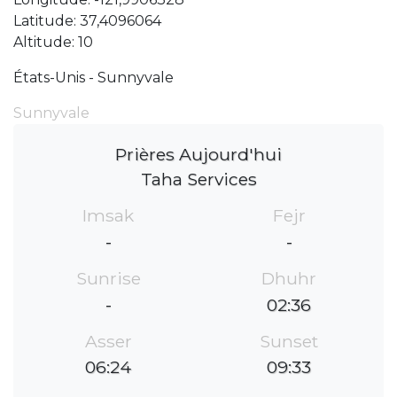
Latitude: 37,4096064
Altitude: 10
États-Unis - Sunnyvale
Sunnyvale
Prières Aujourd'hui
Taha Services
Imsak
Fejr
-
-
Sunrise
Dhuhr
-
02:36
Asser
Sunset
06:24
09:33