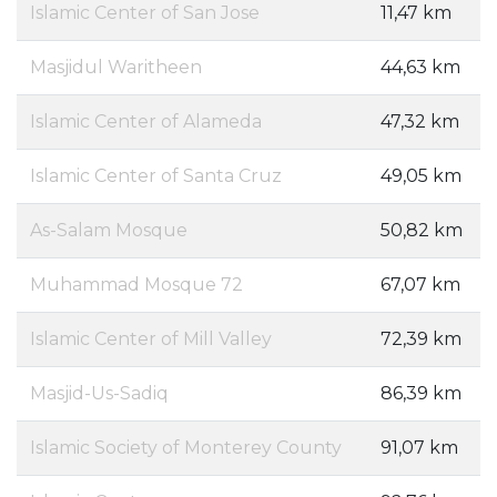
Islamic Center of San Jose
11,47 km
Masjidul Waritheen
44,63 km
Islamic Center of Alameda
47,32 km
Islamic Center of Santa Cruz
49,05 km
As-Salam Mosque
50,82 km
Muhammad Mosque 72
67,07 km
Islamic Center of Mill Valley
72,39 km
Masjid-Us-Sadiq
86,39 km
Islamic Society of Monterey County
91,07 km