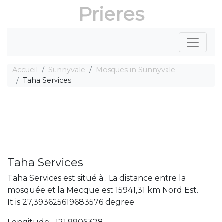
Prieres
Accueil
Sunnyvale
Mosques in Sunnyvale
Taha Services
Taha Services
Taha Services est situé à . La distance entre la
mosquée et la Mecque est 15941,31 km Nord Est.
It is 27,393625619683576 degree
Longitude: -121,9906328