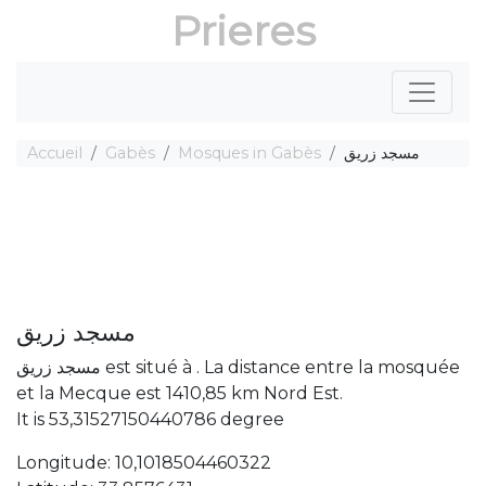
Prieres
Accueil
Gabès
Mosques in Gabès
مسجد زريق
مسجد زريق
مسجد زريق est situé à . La distance entre la mosquée
et la Mecque est 1410,85 km Nord Est.
It is 53,31527150440786 degree
Longitude: 10,1018504460322