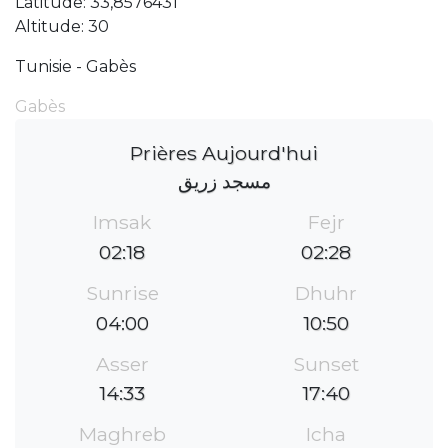
Latitude: 33,8576431
Altitude: 30
Tunisie - Gabès
Gabès
Prières Aujourd'hui
مسجد زريق
Imsak
Fejr
02:18
02:28
Sunrise
Dhuhr
04:00
10:50
Asser
Sunset
14:33
17:40
Maghreb
Icha