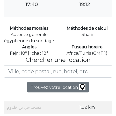
17:40
19:12
Méthodes morales
Méthodes de calcul
Autorité générale
Shafii
égyptienne du sondage
Angles
Fuseau horaire
Fejr : 18° | Icha : 18°
Africa/Tunis (GMT 1)
Chercher une location
Trouvez votre location
مسجد حي بن خلدوم
1,02 km