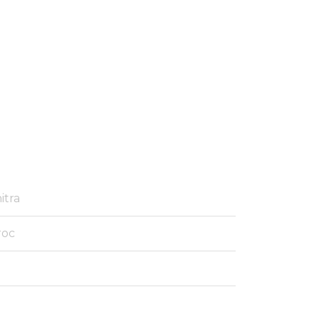
itra
roc