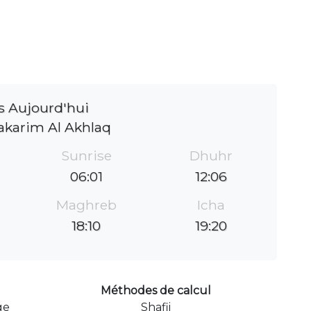
s Aujourd'hui
akarim Al Akhlaq
Sunrise
Dhuhr
06:01
12:06
Maghreb
Icha
18:10
19:20
Méthodes de calcul
ge
Shafii