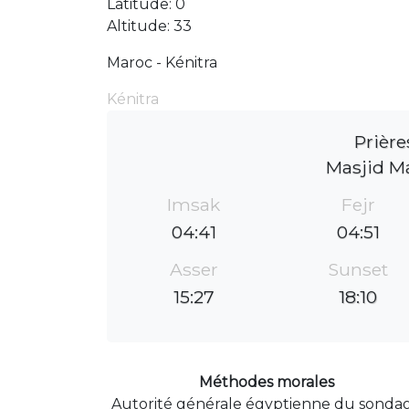
Latitude: 0
Altitude: 33
Maroc - Kénitra
Kénitra
Prière
Masjid M
Imsak
Fejr
04:41
04:51
Asser
Sunset
15:27
18:10
Méthodes morales
Autorité générale égyptienne du sonda