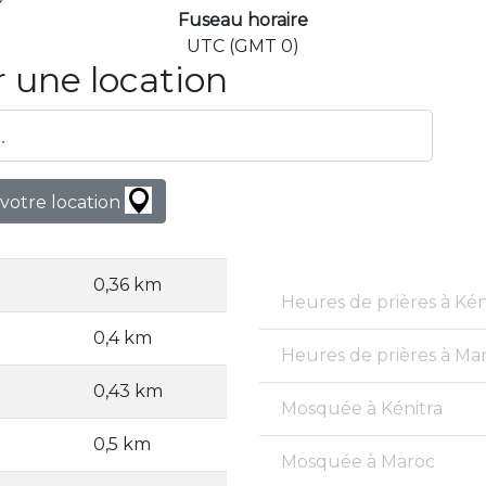
Fuseau horaire
UTC (GMT 0)
 une location
votre location
0,36 km
Heures de prières à Kén
0,4 km
Heures de prières à Ma
0,43 km
Mosquée à Kénitra
0,5 km
Mosquée à Maroc