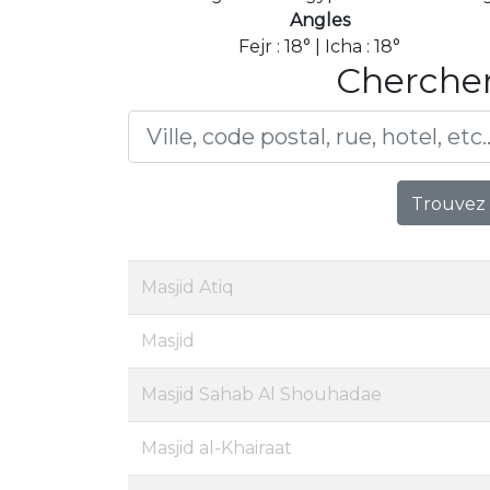
Angles
Fejr : 18° | Icha : 18°
Chercher
Trouvez 
Masjid Atiq
Masjid
Masjid Sahab Al Shouhadae
Masjid al-Khairaat