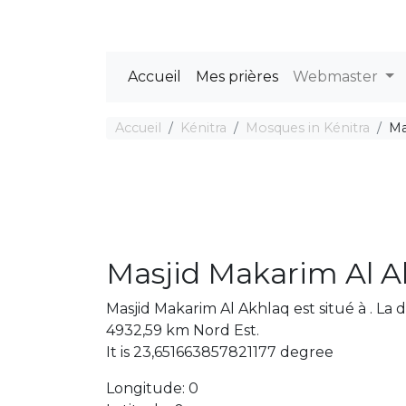
Accueil
Mes prières
Webmaster
Accueil
Kénitra
Mosques in Kénitra
Ma
Masjid Makarim Al A
Masjid Makarim Al Akhlaq est situé à . La
4932,59 km Nord Est.
It is 23,651663857821177 degree
Longitude: 0